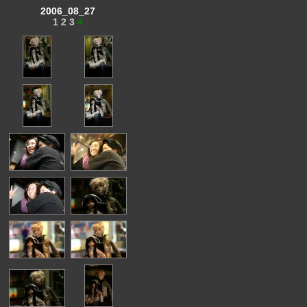
2006_08_27
1
2
3
4